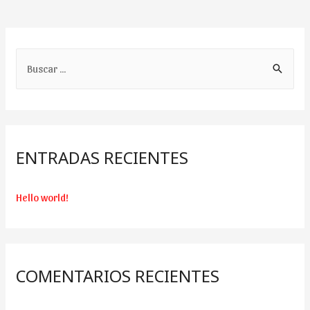
B
u
s
c
a
ENTRADAS RECIENTES
r
:
Hello world!
COMENTARIOS RECIENTES