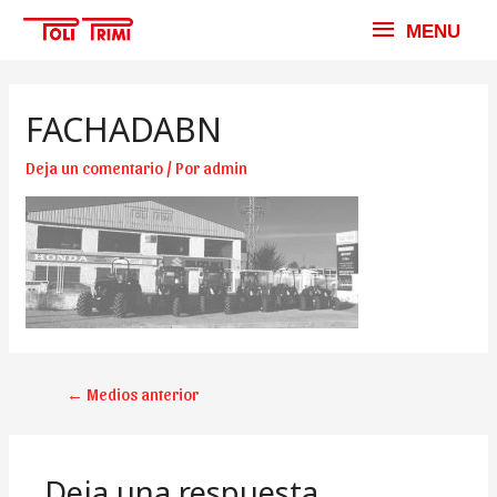
MENU
MENU
FACHADABN
Deja un comentario
/ Por
admin
NAVEGACIÓN
←
Medios anterior
DE
ENTRADAS
Deja una respuesta