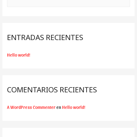
u
s
c
a
ENTRADAS RECIENTES
r
:
Hello world!
COMENTARIOS RECIENTES
A WordPress Commenter
en
Hello world!