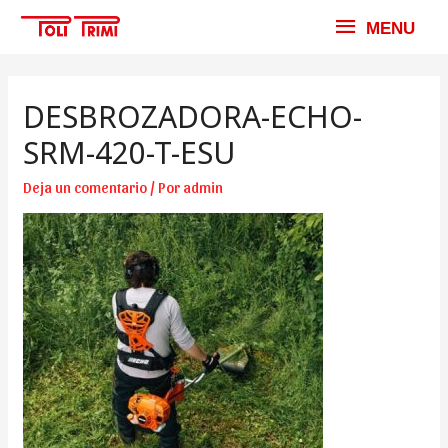
MENU
MENU
DESBROZADORA-ECHO-
SRM-420-T-ESU
Deja un comentario
/ Por
admin