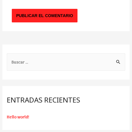
B
u
s
c
a
ENTRADAS RECIENTES
r
:
Hello world!