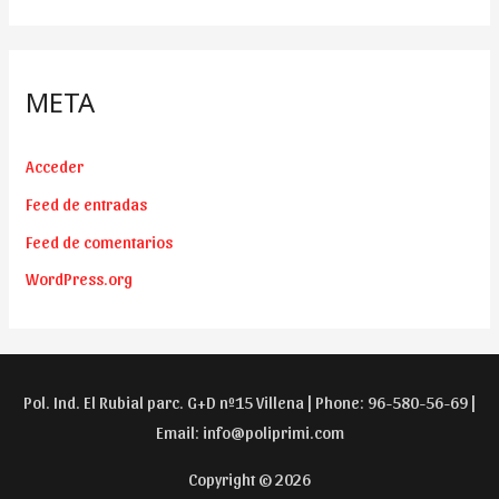
META
Acceder
Feed de entradas
Feed de comentarios
WordPress.org
Pol. Ind. El Rubial parc. G+D nº15 Villena | Phone: 96-580-56-69 |
Email:
info@poliprimi.com
Copyright © 2026