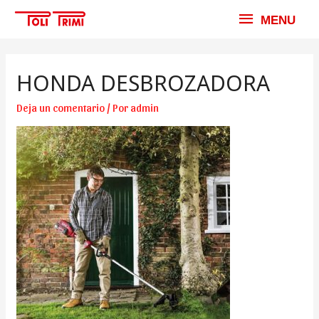
MENU
MENU
HONDA DESBROZADORA
Deja un comentario
/ Por
admin