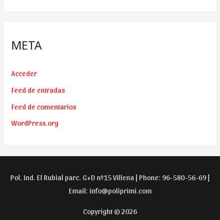
META
Acceder
Feed de entradas
Feed de comentarios
WordPress.org
Pol. Ind. El Rubial parc. G+D nº15 Villena | Phone: 96-580-56-69 |
Email:
info@poliprimi.com
Copyright © 2026