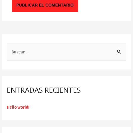
B
u
s
c
a
ENTRADAS RECIENTES
r
:
Hello world!