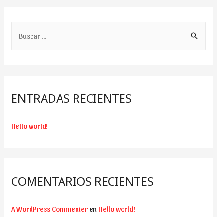
B
u
s
c
a
ENTRADAS RECIENTES
r
:
Hello world!
COMENTARIOS RECIENTES
A WordPress Commenter
en
Hello world!