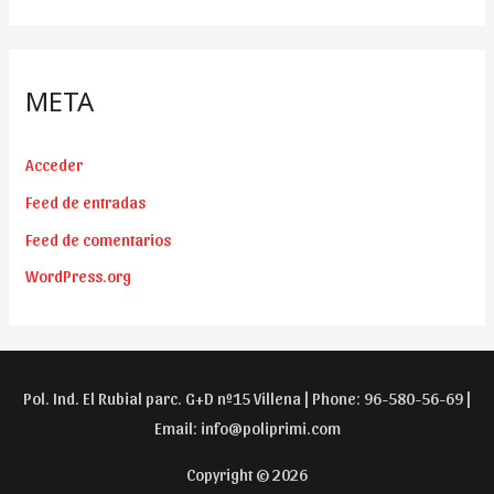
META
Acceder
Feed de entradas
Feed de comentarios
WordPress.org
Pol. Ind. El Rubial parc. G+D nº15 Villena | Phone: 96-580-56-69 |
Email:
info@poliprimi.com
Copyright © 2026