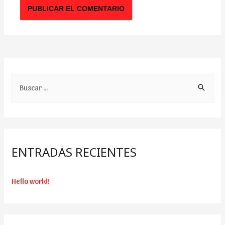
B
u
s
c
a
ENTRADAS RECIENTES
r
:
Hello world!